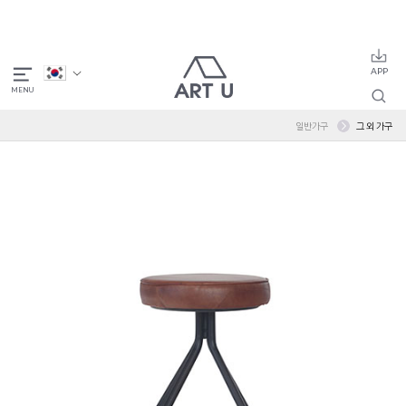
일반가구
그 외 가구