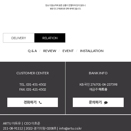
DELIVERY
RELATION
Q & A
/
REVIEW
/
EVENT
/
INSTALLATION
CUSTOMER CENTER
BANK INFO
TEL. 031-451-4502
KB국민 276701-04-237598
FAX. 031-421-4502
예금주
아트유
전화하기
문의하기
ARTU 아트유
|
CEO 이호준
211-08-91112
|
2022-경기의왕-0208호
|
info@artu.co.kr