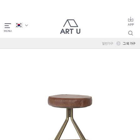
일반가구
그 외 가구