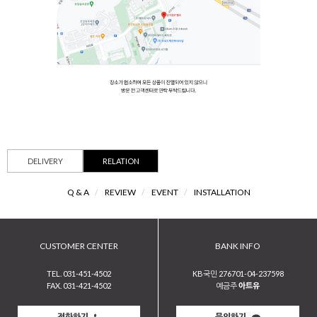
DELIVERY
RELATION
Q & A
/
REVIEW
/
EVENT
/
INSTALLATION
CUSTOMER CENTER
BANK INFO
TEL. 031-451-4502
KB국민 276701-04-237598
FAX. 031-421-4502
예금주
아트유
전화하기
문의하기