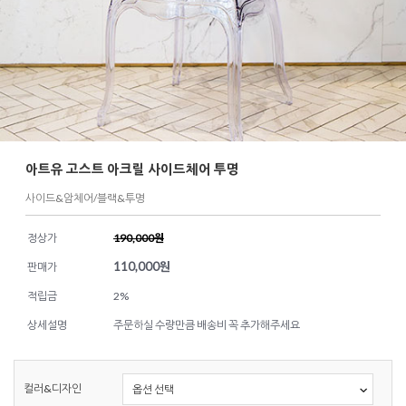
아트유 고스트 아크릴 사이드체어 투명
사이드&암체어/블랙&투명
정상가
190,000원
110,000
원
판매가
적립금
2%
상세설명
주문하실 수량만큼 배송비 꼭 추가해주세요
컬러&디자인