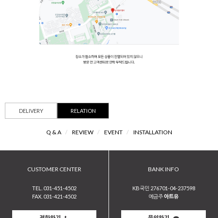
DELIVERY
RELATION
Q & A
/
REVIEW
/
EVENT
/
INSTALLATION
CUSTOMER CENTER
BANK INFO
TEL. 031-451-4502
KB국민 276701-04-237598
FAX. 031-421-4502
예금주
아트유
전화하기
문의하기