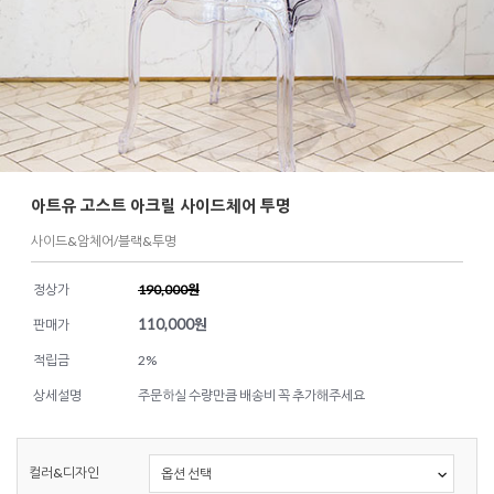
아트유 고스트 아크릴 사이드체어 투명
사이드&암체어/블랙&투명
정상가
190,000원
110,000
원
판매가
적립금
2%
상세설명
주문하실 수량만큼 배송비 꼭 추가해주세요
컬러&디자인