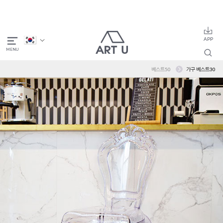
베스트50
가구 베스트30