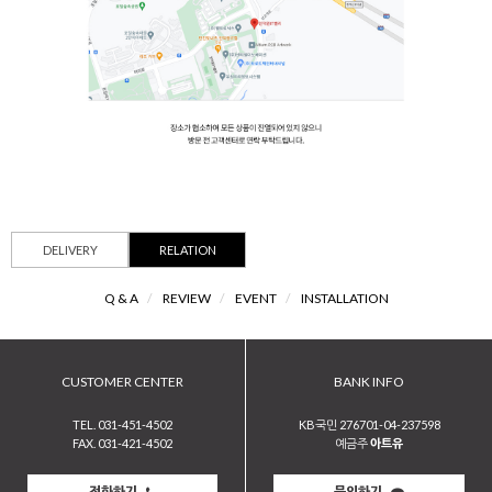
DELIVERY
RELATION
Q & A
/
REVIEW
/
EVENT
/
INSTALLATION
CUSTOMER CENTER
BANK INFO
TEL. 031-451-4502
KB국민 276701-04-237598
FAX. 031-421-4502
예금주
아트유
전화하기
문의하기