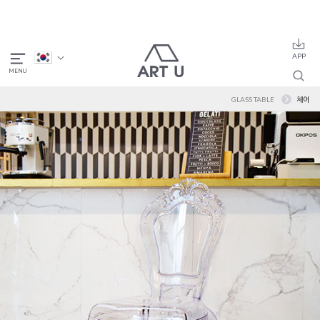
GLASS TABLE
체어