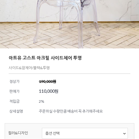
아트유 고스트 아크릴 사이드체어 투명
사이드&암체어/블랙&투명
정상가
190,000원
110,000
원
판매가
적립금
2%
상세설명
주문하실 수량만큼 배송비 꼭 추가해주세요
컬러&디자인