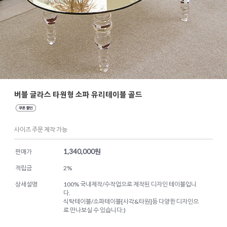
버블 글라스 타원형 소파 유리테이블 골드
사이즈 주문 제작 가능
1,340,000
원
판매가
적립금
2%
상세설명
100% 국내제작/수작업으로 제작된 디자인 테이블입니
다.
식탁테이블/소파테이블[사각&타원]등 다양한 디자인으
로 만나보실 수 있습니다:)