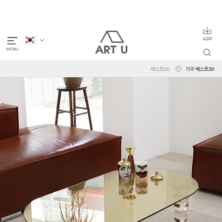
베스트50
가구 베스트30