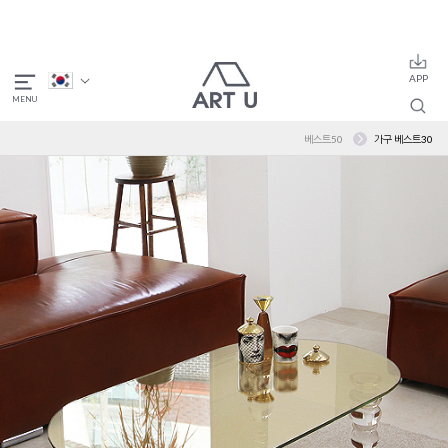
베스트50
가구 베스트30