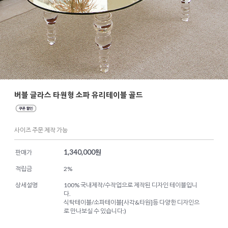
버블 글라스 타원형 소파 유리테이블 골드
사이즈 주문 제작 가능
1,340,000
원
판매가
적립금
2%
상세설명
100% 국내제작/수작업으로 제작된 디자인 테이블입니
다.
식탁테이블/소파테이블[사각&타원]등 다양한 디자인으
로 만나보실 수 있습니다:)