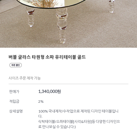
버블 글라스 타원형 소파 유리테이블 골드
사이즈 주문 제작 가능
1,340,000
원
판매가
적립금
2%
상세설명
100% 국내제작/수작업으로 제작된 디자인 테이블입니
다.
식탁테이블/소파테이블[사각&타원]등 다양한 디자인으
로 만나보실 수 있습니다:)