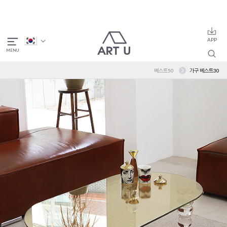
베스트50
가구 베스트30