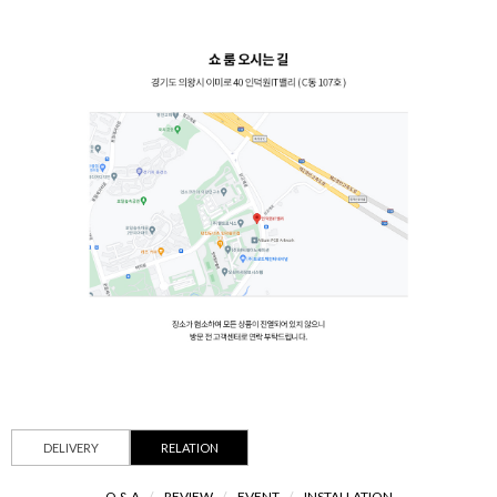
DELIVERY
RELATION
Q & A
/
REVIEW
/
EVENT
/
INSTALLATION