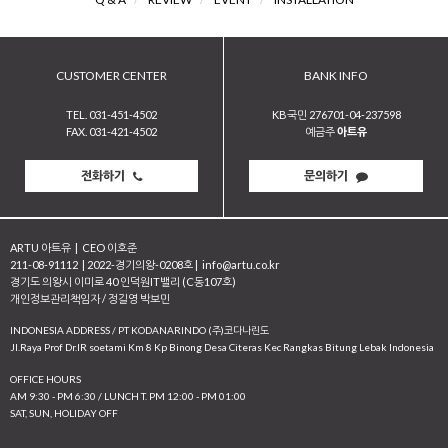
CUSTOMER CENTER
BANK INFO
TEL. 031-451-4502
KB국민 276701-04-237598
FAX. 031-421-4502
예금주
아트유
전화하기
문의하기
ARTU 아트유
|
CEO 이호준
211-08-91112
|
2022-경기의왕-0208호
|
info@artu.co.kr
경기도 의왕시 이미로 40 인덕원IT밸리 (C동107호)
개인정보관리책임자 / 정길영 박보민
INDONESIA ADDRESS / PT KODANARINDO (주)코다나린도
JI.Raya Prof Dr.IR soetami Km 8 Kp Binong Desa Citeras Kec Rangkas Bitung Lebak Indonesia
OFFICE HOURS
AM 9:30 - PM 6:30 / LUNCH T. PM 12:00 - PM 01:00
SAT, SUN, HOLIDAY OFF