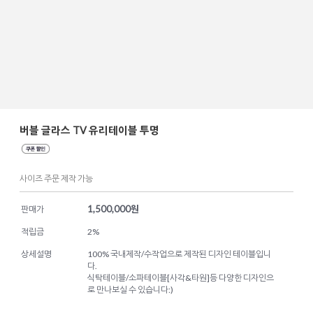
버블 글라스 TV 유리테이블 투명
사이즈 주문 제작 가능
1,500,000
원
판매가
적립금
2%
상세설명
100% 국내제작/수작업으로 제작된 디자인 테이블입니
다.
식탁테이블/소파테이블[사각&타원]등 다양한 디자인으
로 만나보실 수 있습니다:)