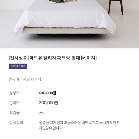
[전시상품] 아트유 엘리자 패브릭 침대 [베이지]
퀸사이즈 재질:패브릭
정상가
610,000원
200,000
원
판매가
적립금
2%
상세설명
심플한 디자인과 고급스러운 벨벳소재로 국내제작된 디
자인침대입니다.