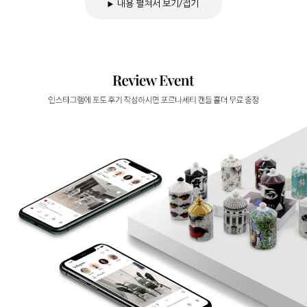
내용 펼쳐서 보기/접기