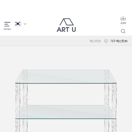
베스트50
가구 베스트30