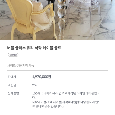
버블 글라스 유리 식탁 테이블 골드
사이즈 주문 제작 가능
1,970,000
원
판매가
적립금
2%
상세설명
100% 국내제작/수작업으로 제작된 디자인 테이블입니
다.
식탁테이블/소파테이블[사각&타원]등 다양한 디자인으
로 만나보실 수 있습니다:)