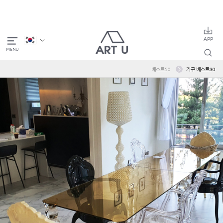
베스트50
가구 베스트30