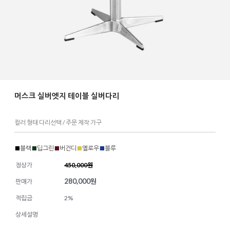
머스크 실버엣지 테이블 실버다리
컬러 형태 다리선택 / 주문 제작 가구
■
블랙
■
딥그린
■
버건디
■
옐로우
■
블루
정상가
450,000원
280,000
원
판매가
적립금
2%
상세설명