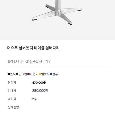
머스크 실버엣지 테이블 실버다리
컬러 형태 다리선택 / 주문 제작 가구
■
블랙
■
딥그린
■
버건디
■
옐로우
■
블루
정상가
450,000원
280,000
원
판매가
적립금
2%
상세설명