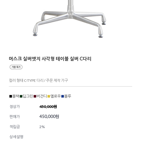
머스크 실버엣지 사각형 테이블 실버 C다리
컬러 형태 C-TYPE 다리 / 주문 제작 가구
■
블랙
■
딥그린
■
버건디
■
옐로우
■
블루
정상가
450,000원
450,000
원
판매가
적립금
2%
상세설명