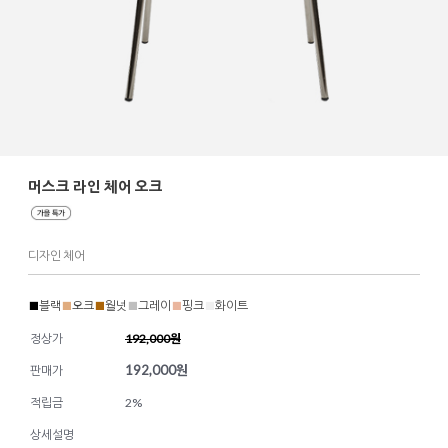
머스크 라인 체어 오크
디자인 체어
■
블랙
■
오크
■
월넛
■
그레이
■
핑크
■
화이트
정상가
192,000원
192,000
원
판매가
적립금
2%
상세설명