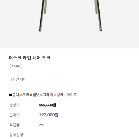
머스크 라인 체어 오크
디자인 체어
■
블랙
■
오크
■
월넛
■
그레이
■
핑크
■
화이트
정상가
192,000원
192,000
원
판매가
적립금
2%
상세설명