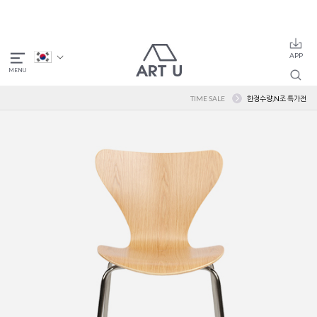
TIME SALE
한정수량,N조 특가전