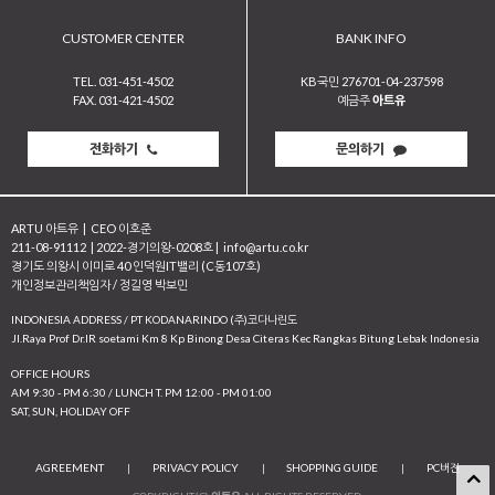
CUSTOMER CENTER
BANK INFO
TEL. 031-451-4502
KB국민 276701-04-237598
FAX. 031-421-4502
예금주
아트유
전화하기
문의하기
ARTU 아트유
|
CEO 이호준
211-08-91112
|
2022-경기의왕-0208호
|
info@artu.co.kr
경기도 의왕시 이미로 40 인덕원IT밸리 (C동107호)
개인정보관리책임자 / 정길영 박보민
INDONESIA ADDRESS / PT KODANARINDO (주)코다나린도
JI.Raya Prof Dr.IR soetami Km 8 Kp Binong Desa Citeras Kec Rangkas Bitung Lebak Indonesia
OFFICE HOURS
AM 9:30 - PM 6:30 / LUNCH T. PM 12:00 - PM 01:00
SAT, SUN, HOLIDAY OFF
AGREEMENT
|
PRIVACY POLICY
|
SHOPPING GUIDE
|
PC버전