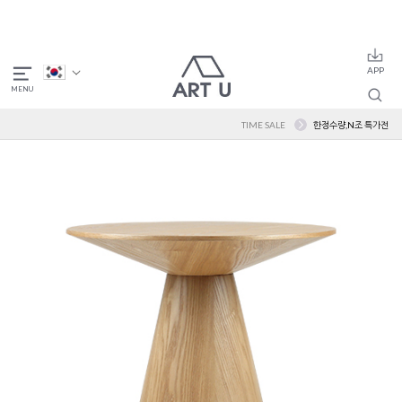
TIME SALE
한정수량,N조 특가전