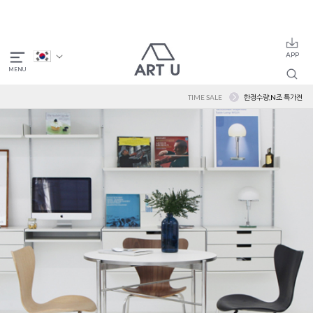
TIME SALE
한정수량,N조 특가전