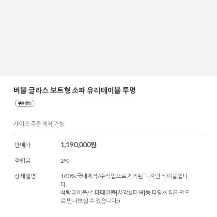
버블 글라스 보트형 소파 유리테이블 투명
사이즈 주문 제작 가능
1,190,000
원
판매가
적립금
2%
상세설명
100% 국내제작/수작업으로 제작된 디자인 테이블입니
다.
식탁테이블/소파테이블[사각&타원]등 다양한 디자인으
로 만나보실 수 있습니다:)