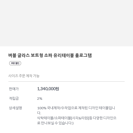
버블 글라스 보트형 소파 유리테이블 홀로그램
사이즈 주문 제작 가능
1,340,000
원
판매가
적립금
2%
상세설명
100% 국내제작/수작업으로 제작된 디자인 테이블입니
다.
식탁테이블/소파테이블[사각&타원]등 다양한 디자인으
로 만나보실 수 있습니다:)