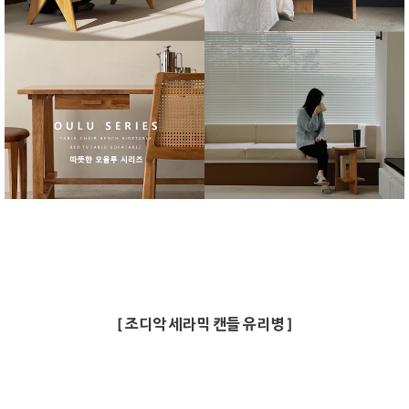
[ 조디악 세라믹 캔들 유리병 ]