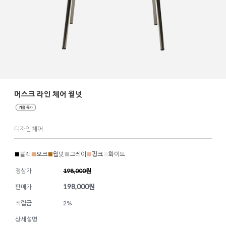
머스크 라인 체어 월넛
디자인 체어
■
블랙
■
오크
■
월넛
■
그레이
■
핑크
■
화이트
정상가
198,000원
198,000
원
판매가
적립금
2%
상세설명