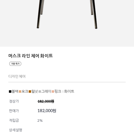
머스크 라인 체어 화이트
디자인 체어
■
블랙
■
오크
■
월넛
■
그레이
■
핑크
■
화이트
정상가
182,000원
182,000
원
판매가
적립금
2%
상세설명