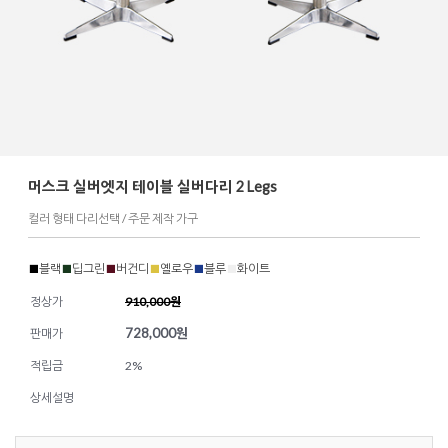
머스크 실버엣지 테이블 실버다리 2 Legs
컬러 형태 다리선택 / 주문 제작 가구
■
블랙
■
딥그린
■
버건디
■
옐로우
■
블루
■
화이트
정상가
910,000원
728,000
원
판매가
적립금
2%
상세설명