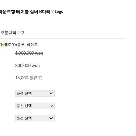
운드형 테이블 실버 B다리 2 Legs
 주문 제작 가구
디
■
옐로우
■
블루
■
화이트
1,000,000 won
800,000 won
16,000 원 (2 %)