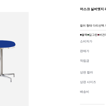
머스크 실버엣지 라
컬러 형태 다리선택 /
■
블랙
■
딥그린
■
버건
소비자가
판매가
적립금
상판 컬러
상판 사이즈
배송비