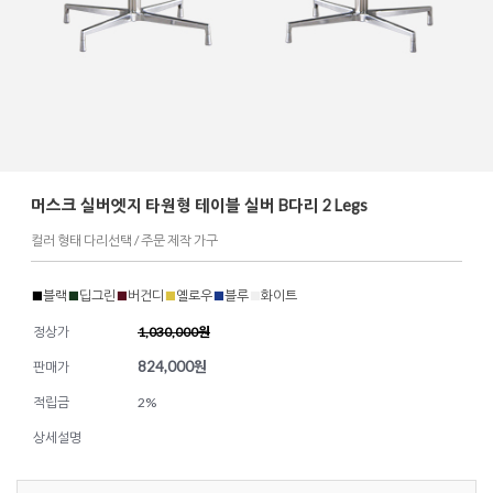
머스크 실버엣지 타원형 테이블 실버 B다리 2 Legs
컬러 형태 다리선택 / 주문 제작 가구
■
블랙
■
딥그린
■
버건디
■
옐로우
■
블루
■
화이트
정상가
1,030,000원
824,000
원
판매가
적립금
2%
상세설명