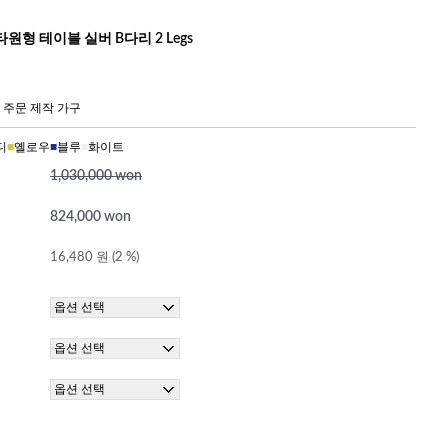
원형 테이블 실버 B다리 2 Legs
 주문 제작 가구
디
■
옐로우
■
블루
■
화이트
1,030,000 won
824,000 won
16,480 원 (2 %)