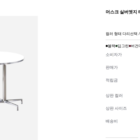
머스크 실버엣지 타
컬러 형태 다리선택 /
■
블랙
■
딥그린
■
버건
소비자가
판매가
적립금
상판 컬러
상판 사이즈
배송비