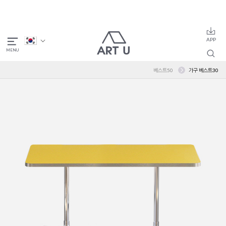
베스트50
가구 베스트30