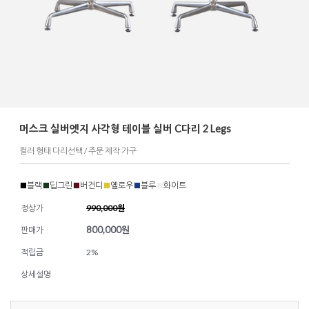
머스크 실버엣지 사각형 테이블 실버 C다리 2 Legs
컬러 형태 다리선택 / 주문 제작 가구
■
블랙
■
딥그린
■
버건디
■
옐로우
■
블루
■
화이트
정상가
990,000원
800,000
원
판매가
적립금
2%
상세설명