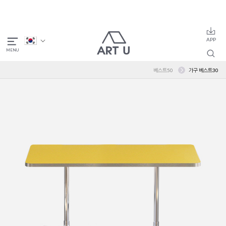
베스트50
가구 베스트30