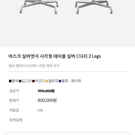
머스크 실버엣지 사각형 테이블 실버 C다리 2 Legs
컬러 형태 다리선택 / 주문 제작 가구
■
블랙
■
딥그린
■
버건디
■
옐로우
■
블루
■
화이트
정상가
990,000원
800,000
원
판매가
적립금
2%
상세설명