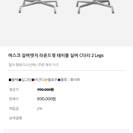
머스크 실버엣지 라운드형 테이블 실버 C다리 2 Legs
컬러 형태 다리선택 / 주문 제작 가구
■
블랙
■
딥그린
■
버건디
■
옐로우
■
블루
■
화이트
정상가
990,000원
800,000
원
판매가
적립금
2%
상세설명