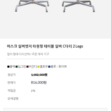
머스크 실버엣지 타원형 테이블 실버 C다리 2 Legs
컬러 형태 다리선택 / 주문 제작 가구
■
블랙
■
딥그린
■
버건디
■
옐로우
■
블루
■
화이트
정상가
1,002,000원
816,000
원
판매가
적립금
2%
상세설명