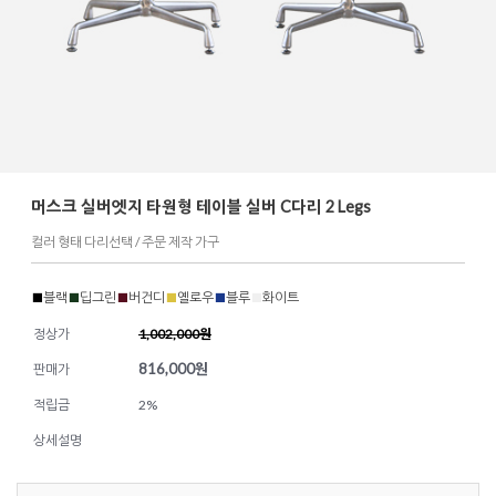
머스크 실버엣지 타원형 테이블 실버 C다리 2 Legs
컬러 형태 다리선택 / 주문 제작 가구
■
블랙
■
딥그린
■
버건디
■
옐로우
■
블루
■
화이트
정상가
1,002,000원
816,000
원
판매가
적립금
2%
상세설명