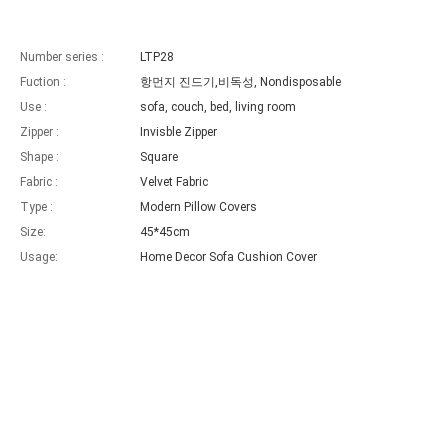
Number series :
LTP28
Fuction :
항먼지 진드기,비독성, Nondisposable
Use :
sofa, couch, bed, living room
Zipper :
Invisble Zipper
Shape :
Square
Fabric :
Velvet Fabric
Type :
Modern Pillow Covers
Size:
45*45cm
Usage:
Home Decor Sofa Cushion Cover