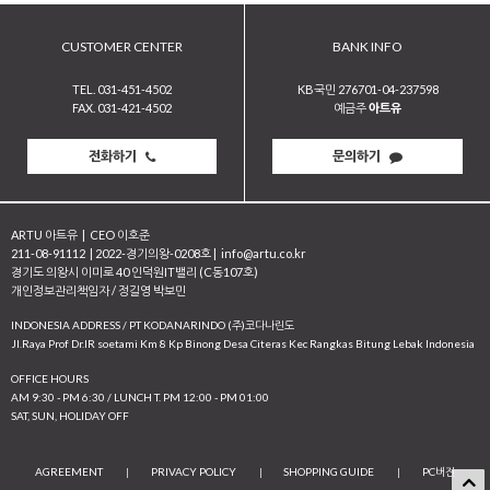
CUSTOMER CENTER
BANK INFO
TEL. 031-451-4502
KB국민 276701-04-237598
FAX. 031-421-4502
예금주
아트유
전화하기
문의하기
ARTU 아트유
|
CEO 이호준
211-08-91112
|
2022-경기의왕-0208호
|
info@artu.co.kr
경기도 의왕시 이미로 40 인덕원IT밸리 (C동107호)
개인정보관리책임자 / 정길영 박보민
INDONESIA ADDRESS / PT KODANARINDO (주)코다나린도
JI.Raya Prof Dr.IR soetami Km 8 Kp Binong Desa Citeras Kec Rangkas Bitung Lebak Indonesia
OFFICE HOURS
AM 9:30 - PM 6:30 / LUNCH T. PM 12:00 - PM 01:00
SAT, SUN, HOLIDAY OFF
AGREEMENT
|
PRIVACY POLICY
|
SHOPPING GUIDE
|
PC버전