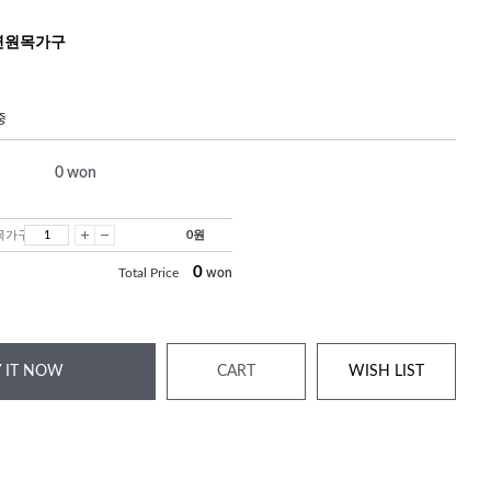
천연원목가구
중
0
won
원목가구
0
원
0
Total Price
won
 IT NOW
CART
WISH LIST