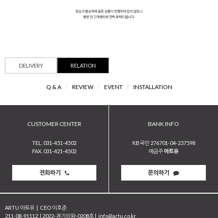
DELIVERY
RELATION
Q & A
/
REVIEW
/
EVENT
/
INSTALLATION
CUSTOMER CENTER
BANK INFO
TEL. 031-451-4502
KB국민 276701-04-237598
FAX. 031-421-4502
예금주
아트유
전화하기
문의하기
ARTU 아트유
|
CEO 이호준
211-08-91112
|
2022-경기의왕-0208호
|
info@artu.co.kr