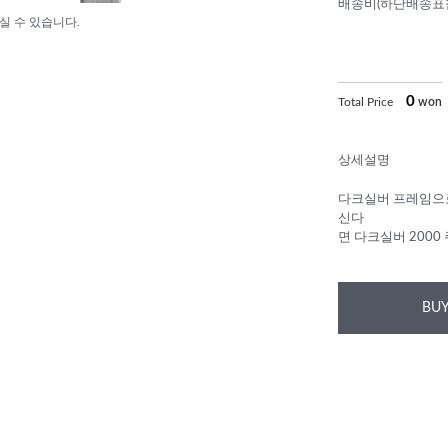
배송비(하단배송표
실 수 있습니다.
0
Total Price
won
상세설명
다크실버 프레임으로
신다
면 다크실버 200
BUY