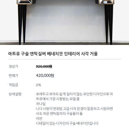
아트유 구슬 엔틱실버 베네치안 인테리어 사각 거울
정상가
520,000원
420,000
원
판매가
적립금
2%
상세설명
오래두고 보아도 쉽게 질리지 않는 모던한 디자인으로 아
트유에서 가장 사랑받는 모델 중
하나입
니다 사방이 면취된 고급 사각 은경이 깔끔하고 시원하면
서도 작은 엔틱칼라의 구슬들이 둘
러싼
디테일이 있는 디자인의 구슬 베네치안입니다