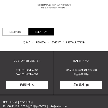
DELIVERY
RELATION
Q & A
/
REVIEW
/
EVENT
/
INSTALLATION
CUSTOMER CENTER
BANK INFO
TEL. 031-451-4502
KB국민 276701-04-237598
FAX. 031-421-4502
예금주
아트유
전화하기
문의하기
ARTU 아트유
|
CEO 이호준
211-08-91112
|
2022-경기의왕-0208호
|
info@artu.co.kr