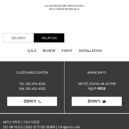
DELIVERY
RELATION
Q & A
/
REVIEW
/
EVENT
/
INSTALLATION
CUSTOMER CENTER
BANK INFO
TEL. 031-451-4502
KB국민 276701-04-237598
FAX. 031-421-4502
예금주
아트유
전화하기
문의하기
ARTU 아트유
|
CEO 이호준
211-08-91112
|
2022-경기의왕-0208호
|
info@artu.co.kr