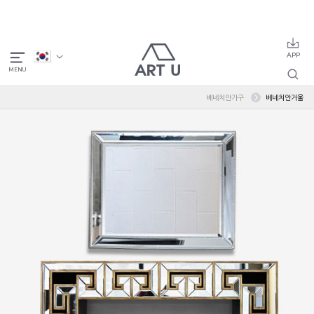
베네치안가구
베네치안거울