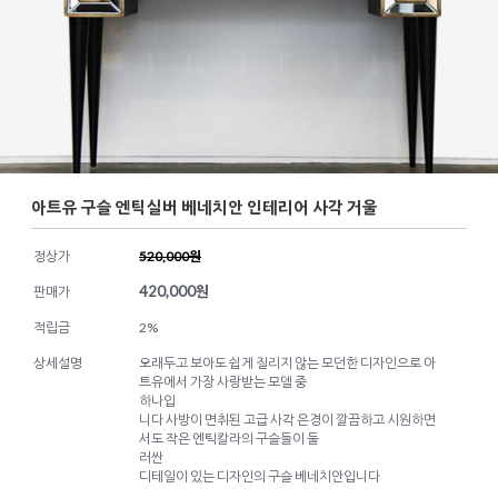
아트유 구슬 엔틱실버 베네치안 인테리어 사각 거울
정상가
520,000원
420,000
원
판매가
적립금
2%
상세설명
오래두고 보아도 쉽게 질리지 않는 모던한 디자인으로 아
트유에서 가장 사랑받는 모델 중
하나입
니다 사방이 면취된 고급 사각 은경이 깔끔하고 시원하면
서도 작은 엔틱칼라의 구슬들이 둘
러싼
디테일이 있는 디자인의 구슬 베네치안입니다