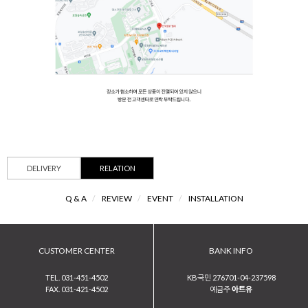
DELIVERY
RELATION
Q & A
/
REVIEW
/
EVENT
/
INSTALLATION
CUSTOMER CENTER
BANK INFO
TEL. 031-451-4502
KB국민 276701-04-237598
FAX. 031-421-4502
예금주
아트유