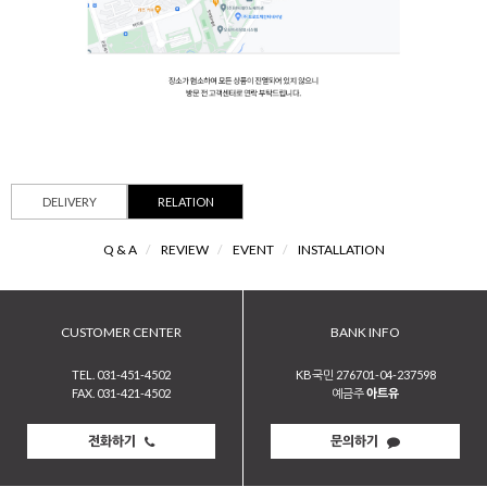
DELIVERY
RELATION
Q & A
/
REVIEW
/
EVENT
/
INSTALLATION
CUSTOMER CENTER
BANK INFO
TEL. 031-451-4502
KB국민 276701-04-237598
FAX. 031-421-4502
예금주
아트유
전화하기
문의하기