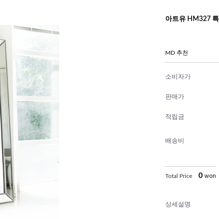
아트유 HM327 특
MD 추천
소비자가
판매가
적립금
배송비
0
Total Price
won
상세설명