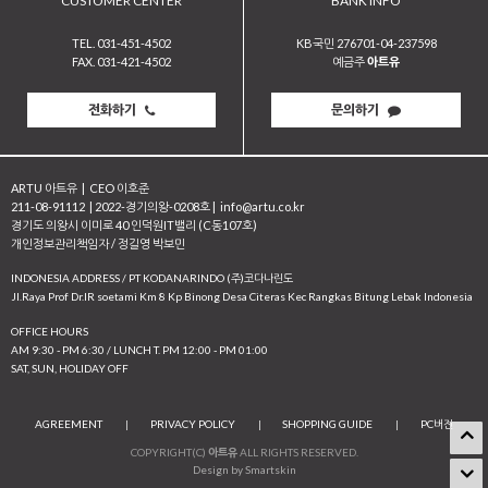
CUSTOMER CENTER
BANK INFO
TEL. 031-451-4502
KB국민 276701-04-237598
FAX. 031-421-4502
예금주
아트유
전화하기
문의하기
ARTU 아트유
|
CEO 이호준
211-08-91112
|
2022-경기의왕-0208호
|
info@artu.co.kr
경기도 의왕시 이미로 40 인덕원IT밸리 (C동107호)
개인정보관리책임자 / 정길영 박보민
INDONESIA ADDRESS / PT KODANARINDO (주)코다나린도
JI.Raya Prof Dr.IR soetami Km 8 Kp Binong Desa Citeras Kec Rangkas Bitung Lebak Indonesia
OFFICE HOURS
AM 9:30 - PM 6:30 / LUNCH T. PM 12:00 - PM 01:00
SAT, SUN, HOLIDAY OFF
AGREEMENT
|
PRIVACY POLICY
|
SHOPPING GUIDE
|
PC버전
COPYRIGHT(C)
아트유
ALL RIGHTS RESERVED.