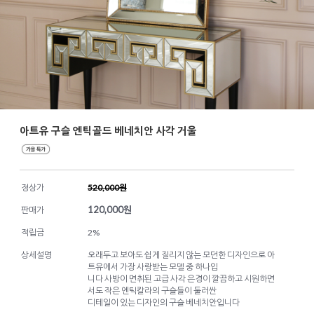
아트유 구슬 엔틱골드 베네치안 사각 거울
정상가
520,000원
120,000
원
판매가
적립금
2%
상세설명
오래두고 보아도 쉽게 질리지 않는 모던한 디자인으로 아
트유에서 가장 사랑받는 모델 중 하나입
니다 사방이 면취된 고급 사각 은경이 깔끔하고 시원하면
서도 작은 엔틱칼라의 구슬들이 둘러싼
디테일이 있는 디자인의 구슬 베네치안입니다