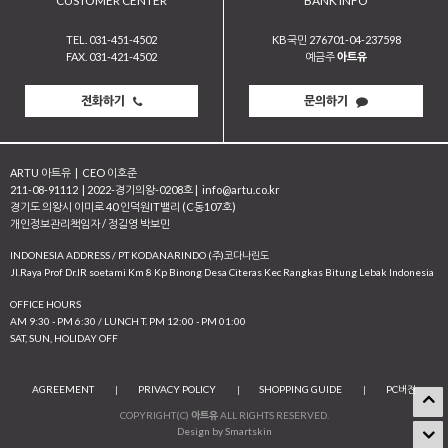
CUSTOMER CENTER
BANK INFO
TEL. 031-451-4502
KB국민 276701-04-237598
FAX. 031-421-4502
예금주
아트유
전화하기
문의하기
ARTU 아트유
|
CEO 이호준
211-08-91112
|
2022-경기의왕-0208호
|
info@artu.co.kr
경기도 의왕시 이미로 40 인덕원IT밸리 (C동107호)
개인정보관리책임자 / 정길영 박보민
INDONESIA ADDRESS / PT KODANARINDO (주)코다나린도
JI.Raya Prof Dr.IR soetami Km 8 Kp Binong Desa Citeras Kec Rangkas Bitung Lebak Indonesia
OFFICE HOURS
AM 9:30 - PM 6:30 / LUNCH T. PM 12:00 - PM 01:00
SAT, SUN, HOLIDAY OFF
AGREEMENT
|
PRIVACY POLICY
|
SHOPPING GUIDE
|
PC버전
COPYRIGHT(C)
아트유
ALL RIGHTS RESERVED.