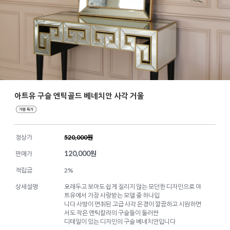
아트유 구슬 엔틱골드 베네치안 사각 거울
정상가
520,000원
120,000
원
판매가
적립금
2%
상세설명
오래두고 보아도 쉽게 질리지 않는 모던한 디자인으로 아
트유에서 가장 사랑받는 모델 중 하나입
니다 사방이 면취된 고급 사각 은경이 깔끔하고 시원하면
서도 작은 엔틱칼라의 구슬들이 둘러싼
디테일이 있는 디자인의 구슬 베네치안입니다