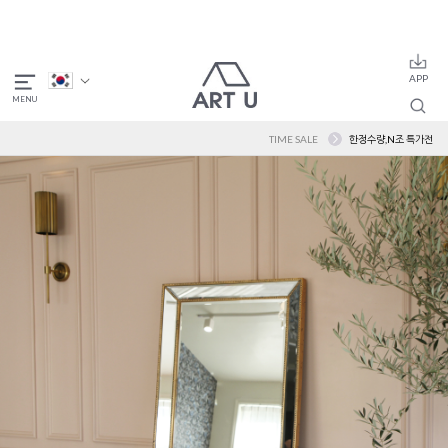
TIME SALE
한정수량,N조 특가전