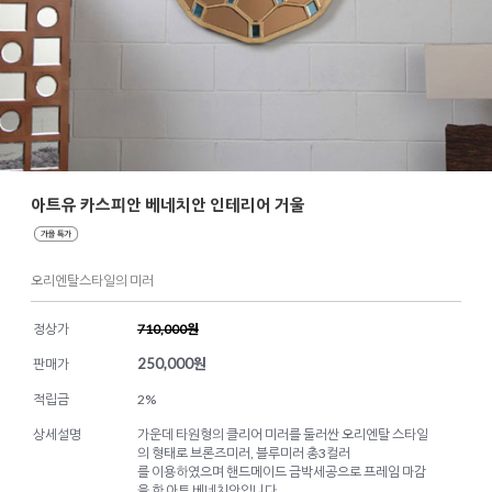
아트유 카스피안 베네치안 인테리어 거울
오리엔탈스타일의 미러
정상가
710,000원
250,000
원
판매가
적립금
2%
상세설명
가운데 타원형의 클리어 미러를 둘러싼 오리엔탈 스타일
의 형태로 브론즈미러, 블루미러 총3컬러
를 이용하였으며 핸드메이드 금박세공으로 프레임 마감
을 한 아트 베네치안입니다