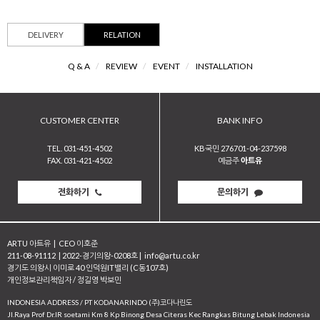
DELIVERY
RELATION
Q & A
/
REVIEW
/
EVENT
/
INSTALLATION
CUSTOMER CENTER
BANK INFO
TEL. 031-451-4502
KB국민 276701-04-237598
FAX. 031-421-4502
예금주
아트유
전화하기
문의하기
ARTU 아트유
|
CEO 이호준
211-08-91112
|
2022-경기의왕-0208호
|
info@artu.co.kr
경기도 의왕시 이미로 40 인덕원IT밸리 (C동107호)
개인정보관리책임자 / 정길영 박보민
INDONESIA ADDRESS / PT KODANARINDO (주)코다나린도
JI.Raya Prof Dr.IR soetami Km 8 Kp Binong Desa Citeras Kec Rangkas Bitung Lebak Indonesia