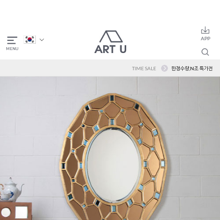
TIME SALE
한정수량,N조 특가전