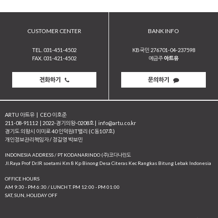
CUSTOMER CENTER
BANK INFO
TEL. 031-451-4502
KB국민 276701-04-237598
FAX. 031-421-4502
예금주
아트유
전화하기
문의하기
ARTU 아트유
|
CEO 이호준
211-08-91112
|
2022-경기의왕-0208호
|
info@artu.co.kr
경기도 의왕시 이미로 40 인덕원IT밸리 (C동107호)
개인정보관리책임자 / 정길영 박보민
INDONESIA ADDRESS / PT KODANARINDO (주)코다나린도
JI.Raya Prof Dr.IR soetami Km 8 Kp Binong Desa Citeras Kec Rangkas Bitung Lebak Indonesia
OFFICE HOURS
AM 9:30 - PM 6:30 / LUNCH T. PM 12:00 - PM 01:00
SAT, SUN, HOLIDAY OFF