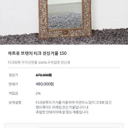
아트유 브랜치 티크 전신거울 150
티크원목 가지 단면을 100% 수작업한 전신경
정상가
670,000원
480,000
원
판매가
적립금
2%
상세설명
티크원목의 가지를 이용하여 자연의 느낌이 그대로 담긴
핸드메이드 프레임 전신 거울입니다 내
추럴한 인테리어에 잘 맞는 제품입니다.