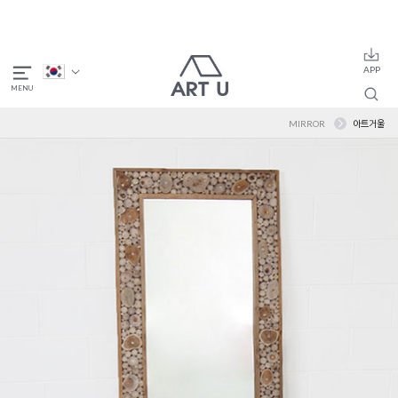
MIRROR
아트거울