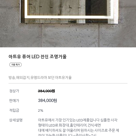
아트유 퓨어 LED 전신 조명거울
방송,해외잡지,유명드라마 보던 아트유거울
정상가
384,000원
384,000
원
판매가
적립금
2%
상세설명
아트유에서 가장 인기있는 LED제품입니다 심플한 사각
형태의 LED로 화장대,홈인테리어,건식세면
대에 배치하셔도 잘 어울리며 원하시는 사이즈로 주문 제
작이 가능한 상품입니다 <주의사항> *시