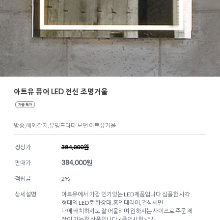
아트유 퓨어 LED 전신 조명거울
방송,해외잡지,유명드라마 보던 아트유거울
정상가
384,000원
384,000
원
판매가
적립금
2%
상세설명
아트유에서 가장 인기있는 LED제품입니다 심플한 사각
형태의 LED로 화장대,홈인테리어,건식세면
대에 배치하셔도 잘 어울리며 원하시는 사이즈로 주문 제
작이 가능한 상품입니다 <주의사항> *시